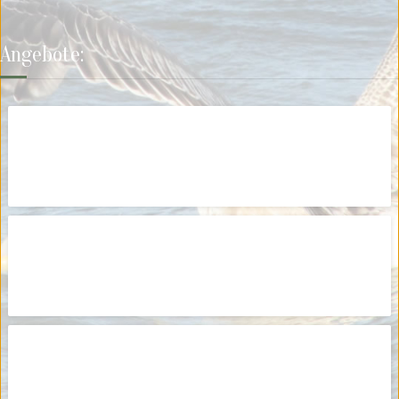
Angebote:
Crazy Tours 2026
Gruppensegeln
Lesen Sie mehr
Runde Mysterie 2026
Einzelpersonenreise
Lesen Sie mehr
Brandarisrace 2026
Einzelpersonenreise