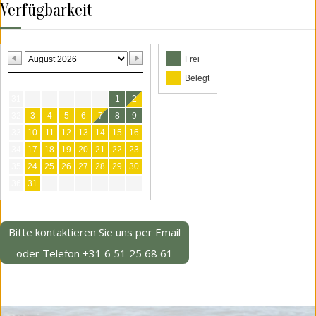
Verfügbarkeit
Frei
Belegt
M
D
M
D
F
S
S
31
1
2
32
3
4
5
6
7
8
9
33
10
11
12
13
14
15
16
34
17
18
19
20
21
22
23
35
24
25
26
27
28
29
30
36
31
Bitte kontaktieren Sie uns per Email
oder
Telefon
+31 6 51 25 68 61