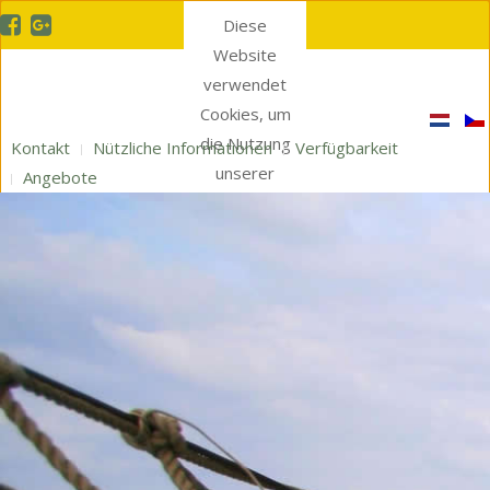
Diese
Website
verwendet
Cookies, um
die Nutzung
Kontakt
Nützliche Informationen
Verfügbarkeit
unserer
Angebote
Website zu
messen.
Schliessen
Loading...