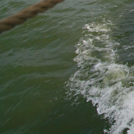
Nebensaison
Hauptsaison
Vor dem 05.05. und
6.05. bis 26.09.
nach dem 27.09.
Woche
€6800,-
10% ab
Sa 10.00 - Fr1500 oder Mo 10.00 - So 15.00
Wochenende
€3570,-
10% ab
Fr 20.00 - So 17.00
Verlängertes
Wochenende
€4890,-
10% ab
Fr 13.00 - So 17.00
Unter der Woche
€4440,-
10% ab
Mo 10.00 - Fr 15.00