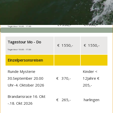
Schulwoche
€4440,-
10% ab
So 21.00 - Fr 8.30
Tagestour Fr/Sa/So
€1550,-
€1550,-
Tagestour 10.00 - 17.00
Tagestour Mo - Do
€ 1550,-
€ 1550,-
Tagestour 10.00 - 17.00
Einzelpersonsreisen
Runde Mysterie
Kinder <
30.September 20.00
€ 370,-
12Jahre €
Uhr-4. Oktober 2026
205,-
Brandarisrace 16. Okt
€ 265,-
harlingen
-.18. Okt 2026